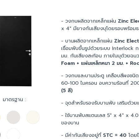
- วงกบผลิตจากเหล็กแผ่น
Zinc Ele
x 4" มียางกันเสียงบุโดยรอบพร้อมธ
- บานผลิตจากเหล็กแผ่น
Zinc Elec
เชื่อมพับขึ้นรูปด้วยระบบ Interloc
มม. กันเสียงสะท้อน ภายในบุด้วยฉน
Foam + แผ่นเหล็กหนา 2 มม. + Ro
- วงกบและบานประตู เคลือบสีผงชนิ
60-100 ไมครอน อบความร้อนที่ 20
(5 สี)
มาตรฐาน :
- จุดสำหรับรองรับบานพับ เสริมด้ว
- ใช้บานพับสแตนเลส 5" x 4" x 4.
ของบาน
- มีค่ากันเสียงอยู่ที่
STC = 40
โดยไ